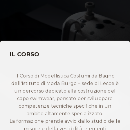
Storia
Dove siamo
Certificazioni
IL CORSO
IMB nel mondo
INFO
Il Corso di Modellistica Costumi da Bagno
dell'Istituto di Moda Burgo – sede di Lecce è
Contatti
un percorso dedicato alla costruzione del
capo swimwear, pensato per sviluppare
Open Day
competenze tecniche specifiche in un
ambito altamente specializzato.
La formazione prende avvio dallo studio delle
Prenota consulenza gratuita
misure e della vestibilità, elementi