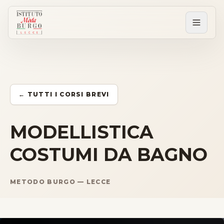
PERCORSI
Tutti i corsi
← TUTTI I CORSI BREVI
Corsi post diploma
MODELLISTICA
COSTUMI DA BAGNO
Corsi brevi
METODO BURGO — LECCE
Sartorial Experience
SCUOLA