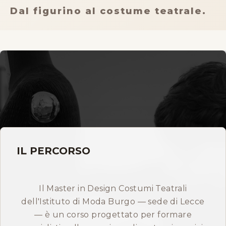
Storia
Dal figurino al costume teatrale.
Dove siamo
Certificazioni
IMB nel mondo
INFO
Contatti
IL PERCORSO
Open Day
Il Master in Design Costumi Teatrali
dell'Istituto di Moda Burgo — sede di Lecce
— è un corso progettato per formare
Prenota consulenza gratuita