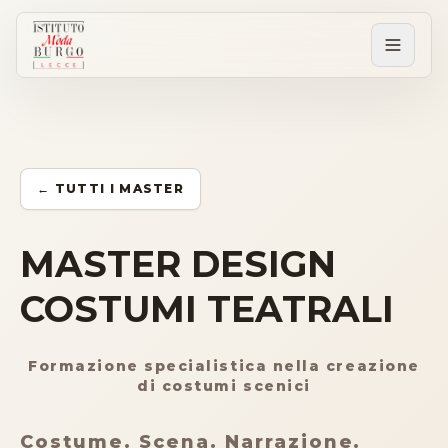
PERCORSI
Tutti i corsi
← TUTTI I MASTER
Corsi post diploma
MASTER DESIGN
COSTUMI TEATRALI
Corsi brevi
Formazione specialistica nella creazione
Sartorial Experience
di costumi scenici
SCUOLA
Costume. Scena. Narrazione.