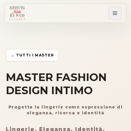
PERCORSI
Tutti i corsi
← TUTTI I MASTER
Corsi post diploma
MASTER FASHION
DESIGN INTIMO
Corsi brevi
Progetta la lingerie come espressione di
Sartorial Experience
eleganza, ricerca e identità
SCUOLA
Lingerie. Eleganza. Identità.