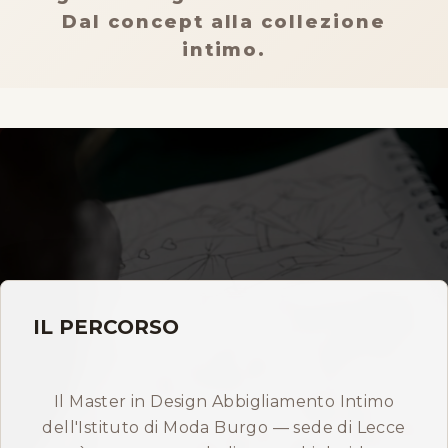
Storia
Dal concept alla collezione
intimo.
Dove siamo
Certificazioni
IMB nel mondo
INFO
Contatti
IL PERCORSO
Open Day
Il Master in Design Abbigliamento Intimo
dell'Istituto di Moda Burgo — sede di Lecce
Prenota consulenza gratuita