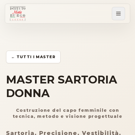
PERCORSI
Tutti i corsi
← TUTTI I MASTER
Corsi post diploma
MASTER SARTORIA
DONNA
Corsi brevi
Costruzione del capo femminile con
Sartorial Experience
tecnica, metodo e visione progettuale
SCUOLA
Sartoria. Precisione. Vestibilità.