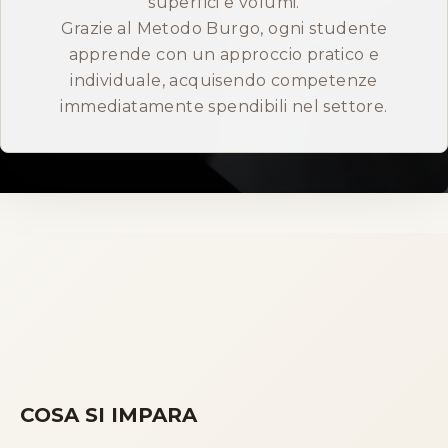
superfici e volumi.
Grazie al Metodo Burgo, ogni studente
ENGLISH
apprende con un approccio pratico e
individuale, acquisendo competenze
immediatamente spendibili nel settore.
COSA SI IMPARA