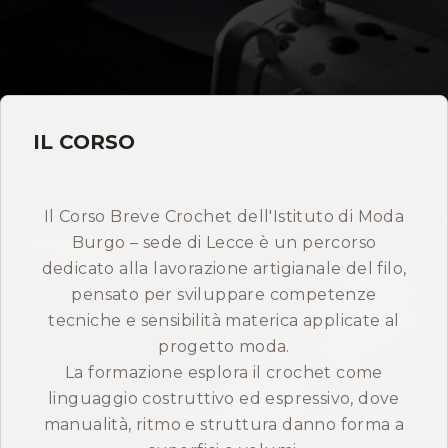
Storia
Dove siamo
IL CORSO
Certificazioni
IMB nel mondo
Il Corso Breve Crochet dell'Istituto di Moda
Burgo – sede di Lecce è un percorso
INFO
dedicato alla lavorazione artigianale del filo,
Contatti
pensato per sviluppare competenze
tecniche e sensibilità materica applicate al
progetto moda.
Open Day
La formazione esplora il crochet come
linguaggio costruttivo ed espressivo, dove
manualità, ritmo e struttura danno forma a
Prenota consulenza gratuita