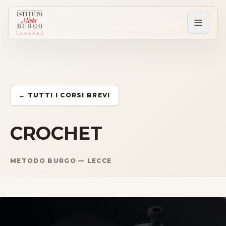
PERCORSI
Tutti i corsi
← TUTTI I CORSI BREVI
Corsi post diploma
CROCHET
Corsi brevi
METODO BURGO — LECCE
Sartorial Experience
SCUOLA