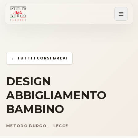
PERCORSI
Tutti i corsi
← TUTTI I CORSI BREVI
Corsi post diploma
DESIGN
ABBIGLIAMENTO
Corsi brevi
BAMBINO
Sartorial Experience
METODO BURGO — LECCE
SCUOLA