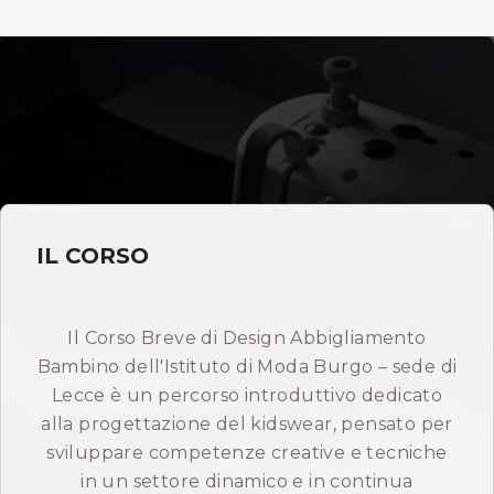
Storia
Dove siamo
Certificazioni
IMB nel mondo
IL CORSO
INFO
Contatti
Il Corso Breve di Design Abbigliamento
Bambino dell'Istituto di Moda Burgo – sede di
Lecce è un percorso introduttivo dedicato
Open Day
alla progettazione del kidswear, pensato per
sviluppare competenze creative e tecniche
in un settore dinamico e in continua
Prenota consulenza gratuita