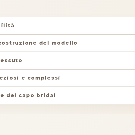
ilità
 costruzione del modello
tessuto
reziosi e complessi
e del capo bridal