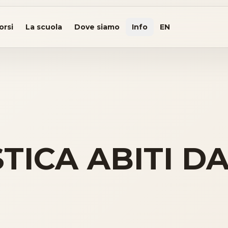
orsi
La scuola
Dove siamo
Info
EN
TICA ABITI D