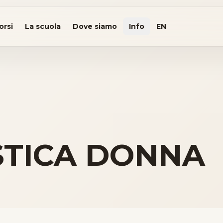
orsi
La scuola
Dove siamo
Info
EN
STICA DONNA