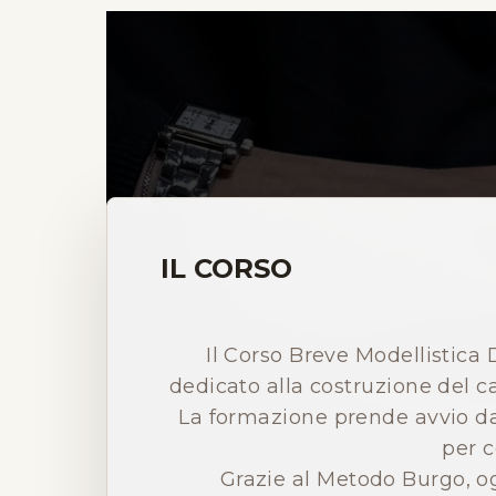
IL CORSO
Il Corso Breve Modellistica 
dedicato alla costruzione del c
La formazione prende avvio dal
per c
Grazie al Metodo Burgo, o