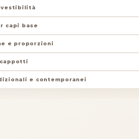
vestibilità
er capi base
he e proporzioni
 cappotti
dizionali e contemporanei