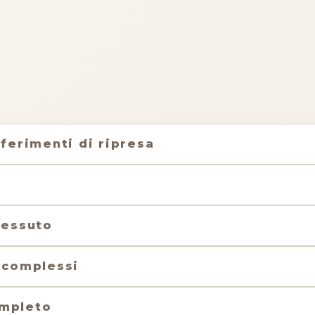
sferimenti di ripresa
tessuto
e complessi
ompleto