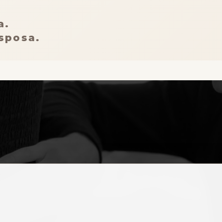
a.
 sposa.