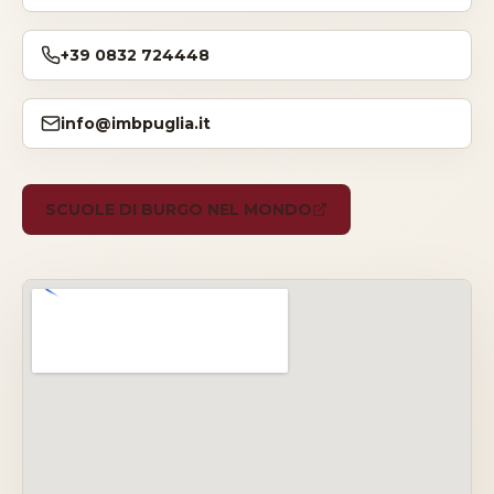
Storia
+39 0832 724448
Dove siamo
info@imbpuglia.it
Certificazioni
SCUOLE DI BURGO NEL MONDO
IMB nel mondo
INFO
Contatti
Open Day
Prenota consulenza gratuita